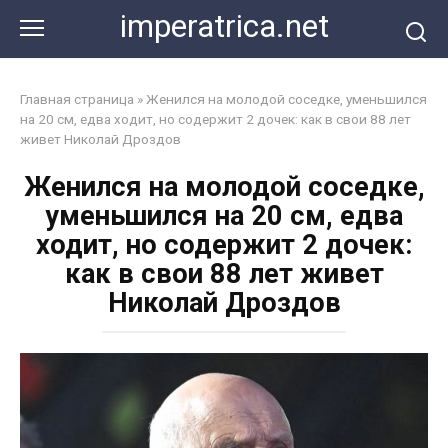
Перейти
imperatrica.net
к
контенту
Главная страница
»
Женился на молодой соседке, уменьшился
на 20 см, едва ходит, но содержит 2 дочек: как в свои 88 лет
живет Николай Дроздов
Женился на молодой соседке,
уменьшился на 20 см, едва
ходит, но содержит 2 дочек:
как в свои 88 лет живет
Николай Дроздов