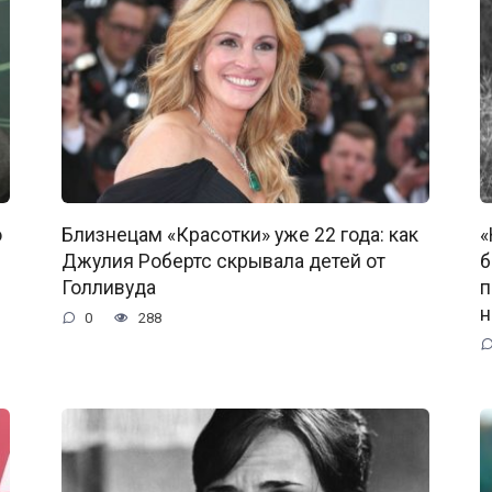
о
Близнецам «Красотки» уже 22 года: как
«
Джулия Робертс скрывала детей от
б
Голливуда
п
н
0
288