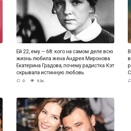
Ей 22, ему — 68: кого на самом деле всю
В
жизнь любила жена Андрея Миронова
в
Екатерина Градова, почему радистка Кэт
р
скрывала истинную любовь
С
0
9.3к.