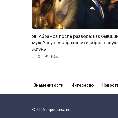
Ян Абрамов после развода: как бывши
муж Алсу преобразился и обрёл новую
жизнь
0
8.6к.
Знаменитости
Интересно
Новост
© 2026 imperatrica.net