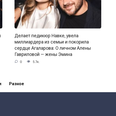
й
Делает педикюр Навке, увела
миллиардера из семьи и покорила
сердце Агаларова: О личном Алены
Гавриловой — жены Эмина
0
5.7к.
и
Разное