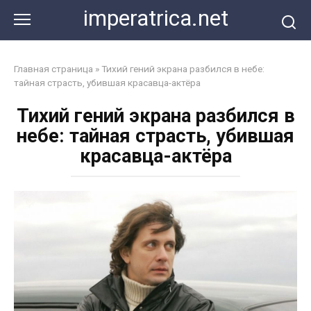
Перейти
imperatrica.net
к
контенту
Главная страница
»
Тихий гений экрана разбился в небе:
тайная страсть, убившая красавца-актёра
Тихий гений экрана разбился в
небе: тайная страсть, убившая
красавца-актёра