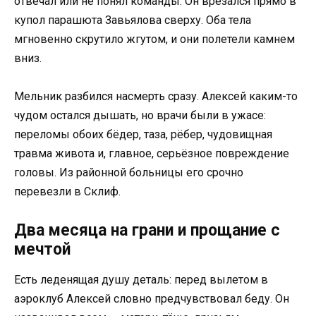
отвечал или не понял команды. Он врезался прямо в
купол парашюта Завьялова сверху. Оба тела
мгновенно скрутило жгутом, и они полетели камнем
вниз.
Мельник разбился насмерть сразу. Алексей каким-то
чудом остался дышать, но врачи были в ужасе:
переломы обоих бёдер, таза, рёбер, чудовищная
травма живота и, главное, серьёзное повреждение
головы. Из районной больницы его срочно
перевезли в Склиф.
Два месяца на грани и прощание с
мечтой
Есть леденящая душу деталь: перед вылетом в
аэроклуб Алексей словно предчувствовал беду. Он