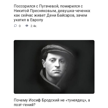
Поссорился с Пугачевой, помирился с
Никитой Пресняковым, девушка-чеченка:
как сейчас живет Дени Байсаров, зачем
укатил в Европу
0
2.4к.
Почему Иосиф Бродский не «тунеядец», а
поэт-гений?