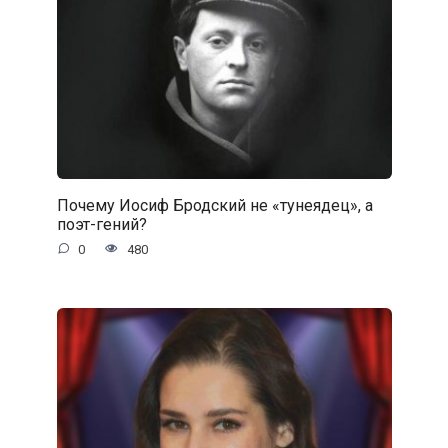
Почему Иосиф Бродский не «тунеядец», а
поэт-гений?
0
480