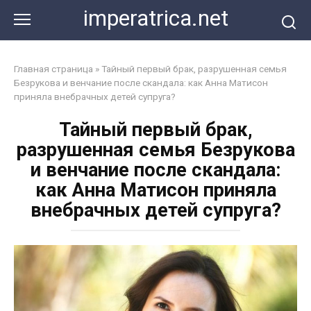
Перейти
imperatrica.net
к
контенту
Главная страница
»
Тайный первый брак, разрушенная семья
Безрукова и венчание после скандала: как Анна Матисон
приняла внебрачных детей супруга?
Тайный первый брак,
разрушенная семья Безрукова
и венчание после скандала:
как Анна Матисон приняла
внебрачных детей супруга?