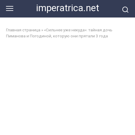
Перейти
imperatrica.net
к
контенту
Главная страница
»
«Сильнее уже некуда»: тайная дочь
Пиманова и Погодиной, которую они прятали 3 года