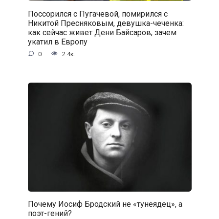
Поссорился с Пугачевой, помирился с
Никитой Пресняковым, девушка-чеченка:
как сейчас живет Дени Байсаров, зачем
укатил в Европу
0
2.4к.
Почему Иосиф Бродский не «тунеядец», а
поэт-гений?