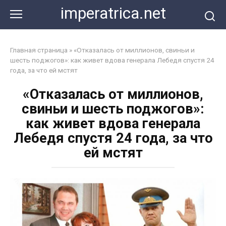
Перейти
imperatrica.net
к
контенту
Главная страница
»
«Отказалась от миллионов, свиньи и
шесть поджогов»: как живет вдова генерала Лебедя спустя 24
года, за что ей мстят
«Отказалась от миллионов,
свиньи и шесть поджогов»:
как живет вдова генерала
Лебедя спустя 24 года, за что
ей мстят