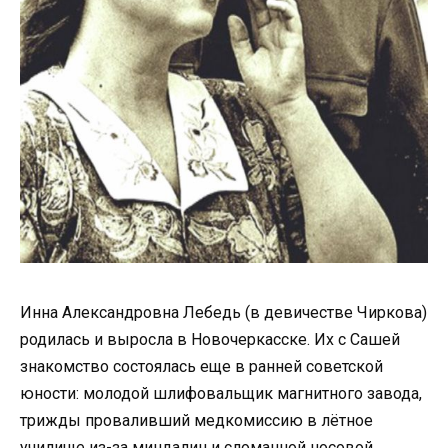
Инна Александровна Лебедь (в девичестве Чиркова)
родилась и выросла в Новочеркасске. Их с Сашей
знакомство состоялась еще в ранней советской
юности: молодой шлифовальщик магнитного завода,
трижды проваливший медкомиссию в лётное
училище из-за миндалин и сломанной носовой