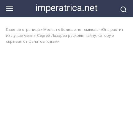
Перейти
imperatrica.net
к
контенту
Главная страница
»
Молчать больше нет смысла: «Она растит
их лучше меня». Сергей Лазарев раскрыл тайну, которую
скрывал от фанатов годами