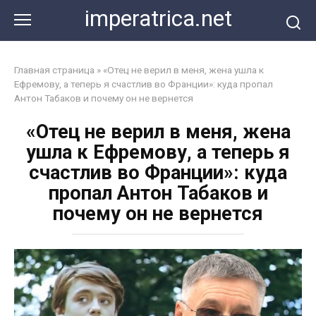
Перейти
imperatrica.net
к
контенту
Главная страница
»
«Отец не верил в меня, жена ушла к
Ефремову, а теперь я счастлив во Франции»: куда пропал
Антон Табаков и почему он не вернется
«Отец не верил в меня, жена
ушла к Ефремову, а теперь я
счастлив во Франции»: куда
пропал Антон Табаков и
почему он не вернется