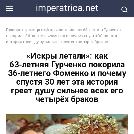
Перейти
imperatrica.net
к
контенту
Главная страница
»
«Искры летали»: как 63‑летняя Гурченко
покорила 36‑летнего Фоменко и почему спустя 30 лет эта
история греет душу сильнее всех его четырёх браков
«Искры летали»: как
63‑летняя Гурченко покорила
36‑летнего Фоменко и почему
спустя 30 лет эта история
греет душу сильнее всех его
четырёх браков