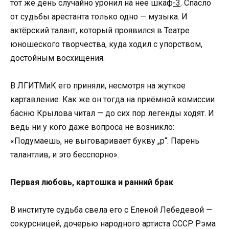
тот же день случайно уронил на неё шкаф
-3
. Спасло
от судьбы арестанта только одно — музыка. И
актёрский талант, который проявился в Театре
юношеского творчества, куда ходил с упорством,
достойным восхищения.
В ЛГИТМиК его приняли, несмотря на жуткое
картавление. Как же он тогда на приёмной комиссии
басню Крылова читал — до сих пор легенды ходят. И
ведь ни у кого даже вопроса не возникло:
«Подумаешь, не выговаривает букву „р“. Парень
талантлив, и это бесспорно».
Первая любовь, картошка и ранний брак
В институте судьба свела его с Еленой Лебедевой —
сокурсницей, дочерью народного артиста СССР Рэма