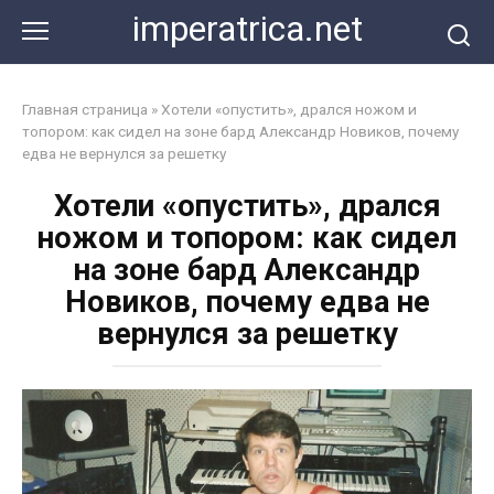
Перейти
imperatrica.net
к
контенту
Главная страница
»
Хотели «опустить», дрался ножом и
топором: как сидел на зоне бард Александр Новиков, почему
едва не вернулся за решетку
Хотели «опустить», дрался
ножом и топором: как сидел
на зоне бард Александр
Новиков, почему едва не
вернулся за решетку