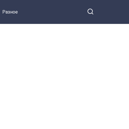
теннисистки от Энрике
Разное
Иглесиаса