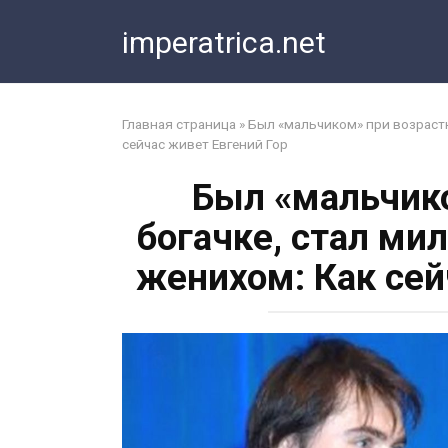
Перейти
imperatrica.net
к
контенту
Главная страница
»
Был «мальчиком» при возраст
сейчас живет Евгений Гор
Был «мальчико
богачке, стал ми
женихом: Как сей