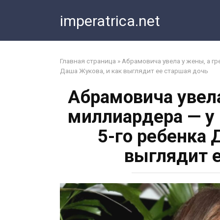
Перейти
imperatrica.net
к
контенту
Главная страница
»
Абрамовича увела у жены, а гр
Даша Жукова, и как выглядит ее старшая дочь
Абрамовича увела
миллиардера — у
5-го ребенка 
выглядит е