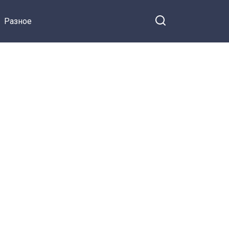
я на Facebook
принимать ислам:
Разное
куда пропал
скандальный мажор
из нулевых Парвиз
Ясинов