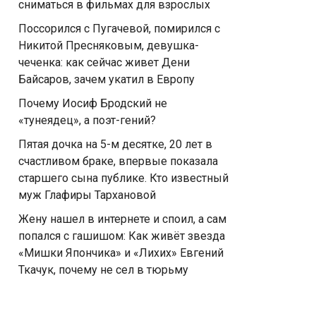
сниматься в фильмах для взрослых
Поссорился с Пугачевой, помирился с
Никитой Пресняковым, девушка-
чеченка: как сейчас живет Дени
Байсаров, зачем укатил в Европу
Почему Иосиф Бродский не
«тунеядец», а поэт-гений?
Пятая дочка на 5-м десятке, 20 лет в
счастливом браке, впервые показала
старшего сына публике. Кто известный
муж Глафиры Тархановой
Жену нашел в интернете и споил, а сам
попался с гaшишoм: Как живёт звезда
«Мишки Япончика» и «Лихих» Евгений
Ткачук, почему не сел в тюрьму