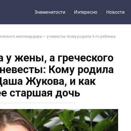
Поделитьс
Знаменитости
Интересно
Новости
еческого миллиардера — у невесты: Кому родила 5-го ребенка
 у жены, а греческого
 невесты: Кому родила
Даша Жукова, и как
е старшая дочь