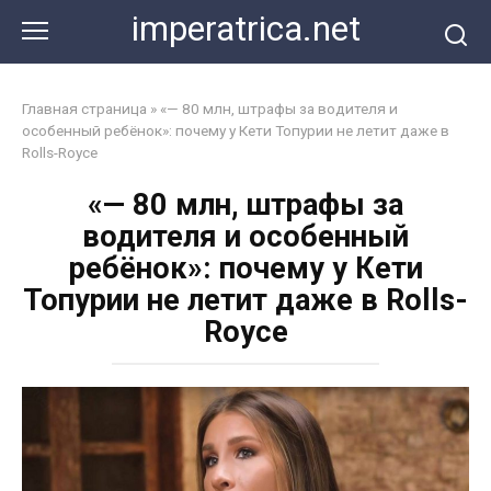
Перейти
imperatrica.net
к
контенту
Главная страница
»
«— 80 млн, штрафы за водителя и
особенный ребёнок»: почему у Кети Топурии не летит даже в
Rolls-Royce
«— 80 млн, штрафы за
водителя и особенный
ребёнок»: почему у Кети
Топурии не летит даже в Rolls-
Royce