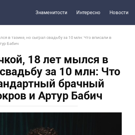
Поделить
Знаменитости
Интересно
Новости
лся в тазике, но сыграл свадьбу за 10 млн: Что вписали в
тур Бабич
чкой, 18 лет мылся в
 свадьбу за 10 млн: Что
тандартный брачный
окров и Артур Бабич