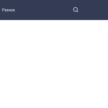
ся на Facebook
стало с последней
Разное
любовницей
Бориса
Абрамовича Дашей
Коноваловой