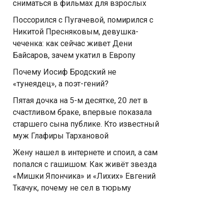
сниматься в фильмах для взрослых
Поссорился с Пугачевой, помирился с
Никитой Пресняковым, девушка-
чеченка: как сейчас живет Дени
Байсаров, зачем укатил в Европу
Почему Иосиф Бродский не
«тунеядец», а поэт-гений?
Пятая дочка на 5-м десятке, 20 лет в
счастливом браке, впервые показала
старшего сына публике. Кто известный
муж Глафиры Тархановой
Жену нашел в интернете и споил, а сам
попался с гaшишoм: Как живёт звезда
«Мишки Япончика» и «Лихих» Евгений
Ткачук, почему не сел в тюрьму