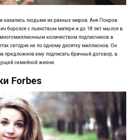
они казались людьми из разных миров. Аня Покров
ич боролся с пьянством матери и до 18 лет мылся в
 с многомиллионным количеством подписчиков в
етах сегодня не по одному десятку миллионов. Он
она предложила ему подписать брачный договор, в
дущей семейной жизни.
ки Forbes