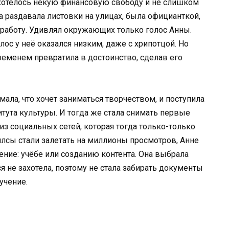
й хотелось некую финансовую свободу и не слишком
а раздавала листовки на улицах, была официанткой,
работу. Удивлял окружающих только голос Анны.
лос у неё оказался низким, даже с хрипотцой. Но
ременем превратила в достоинство, сделав его
ала, что хочет заниматься творчеством, и поступила
тута культуры. И тогда же стала снимать первые
з социальных сетей, которая тогда только-только
лсы стали залетать на миллионы просмотров, Анне
ение: учёбе или созданию контента. Она выбрала
я не захотела, поэтому не стала забирать документы
учение.