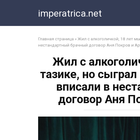
Перейти
imperatrica.net
к
контенту
Главная страница
»
Жил с алкоголичкой, 18 лет мы
нестандартный брачный договор Аня Покров и Ар
Жил с алкоголи
тазике, но сыграл
вписали в нес
договор Аня П