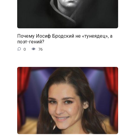
Почему Иосиф Бродский не «тунеядец», а
поэт-гений?
0
76