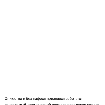
Он честно и без пафоса признался себе: этот
сакральный, космический процесс появления нового