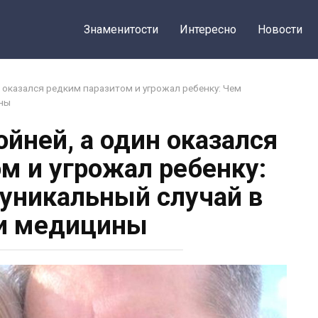
Поделиться
Знаменитости
Интересно
Новости
 оказался редким паразитом и угрожал ребенку: Чем
ины
йней, а один оказался
м и угрожал ребенку:
 уникальный случай в
и медицины