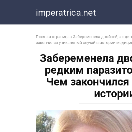
Перейти
imperatrica.net
к
контенту
Главная страница
»
Забеременела двойней, а один
закончился уникальный случай в истории медиц
Забеременела дво
редким паразито
Чем закончился
истори