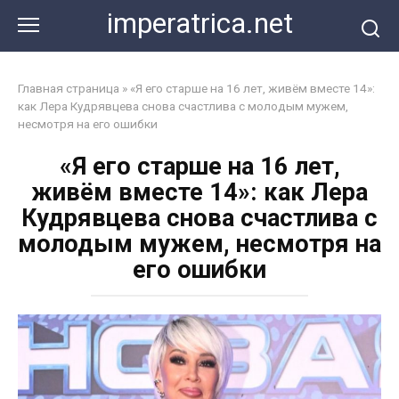
Перейти
imperatrica.net
к
контенту
Главная страница
»
«Я его старше на 16 лет, живём вместе 14»:
как Лера Кудрявцева снова счастлива с молодым мужем,
несмотря на его ошибки
«Я его старше на 16 лет,
живём вместе 14»: как Лера
Кудрявцева снова счастлива с
молодым мужем, несмотря на
его ошибки