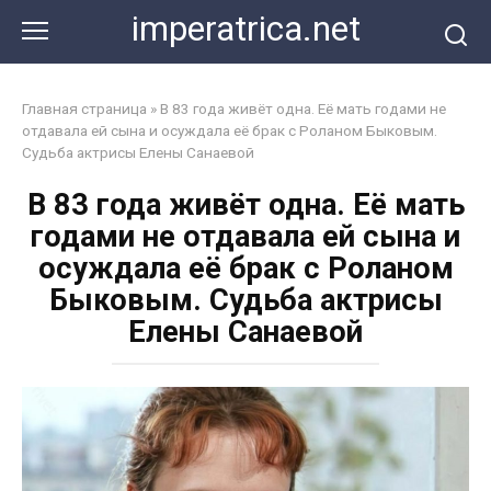
Перейти
imperatrica.net
к
контенту
Главная страница
»
В 83 года живёт одна. Её мать годами не
отдавала ей сына и осуждала её брак с Роланом Быковым.
Судьба актрисы Елены Санаевой
В 83 года живёт одна. Её мать
годами не отдавала ей сына и
осуждала её брак с Роланом
Быковым. Судьба актрисы
Елены Санаевой