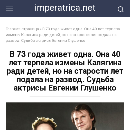
Перейти
imperatrica.net
к
контенту
Главная страница
»
В 73 года живет одна. Она 40 лет терпела
измены Калягина ради детей, но на старости лет подала на
развод. Судьба актрисы Евгении Глушенко
В 73 года живет одна. Она 40
лет терпела измены Калягина
ради детей, но на старости лет
подала на развод. Судьба
актрисы Евгении Глушенко