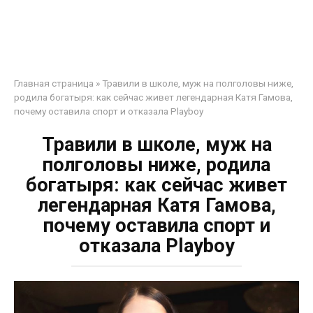
Главная страница
»
Травили в школе, муж на полголовы ниже,
родила богатыря: как сейчас живет легендарная Катя Гамова,
почему оставила спорт и отказала Playboy
Травили в школе, муж на
полголовы ниже, родила
богатыря: как сейчас живет
легендарная Катя Гамова,
почему оставила спорт и
отказала Playboy