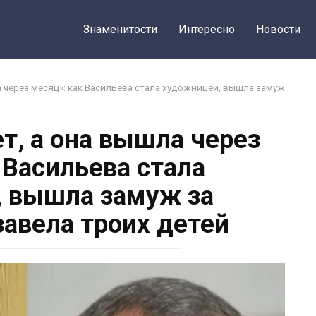
Поделиться 
Знаменитости
Интересно
Новости
а через месяц»: как Васильева стала художницей, вышла замуж
ет, а она вышла через
 Васильева стала
 вышла замуж за
завела троих детей