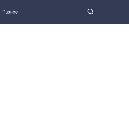
на Facebook
парашютиста, тайно
Разное
вышла замуж за
Невзорова и пять лет
показывала характер