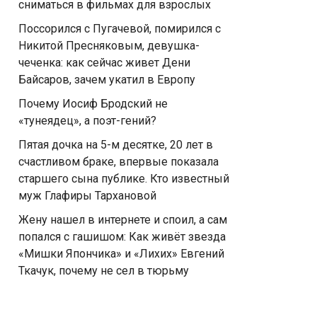
сниматься в фильмах для взрослых
Поссорился с Пугачевой, помирился с
Никитой Пресняковым, девушка-
чеченка: как сейчас живет Дени
Байсаров, зачем укатил в Европу
Почему Иосиф Бродский не
«тунеядец», а поэт-гений?
Пятая дочка на 5-м десятке, 20 лет в
счастливом браке, впервые показала
старшего сына публике. Кто известный
муж Глафиры Тархановой
Жену нашел в интернете и споил, а сам
попался с гaшишoм: Как живёт звезда
«Мишки Япончика» и «Лихих» Евгений
Ткачук, почему не сел в тюрьму