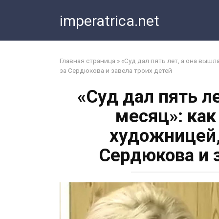
Перейти
imperatrica.net
к
контенту
Главная страница
»
«Суд дал пять лет, а она вышл
за Сердюкова и завела троих детей
«Суд дал пять л
месяц»: как
художницей,
Сердюкова и 