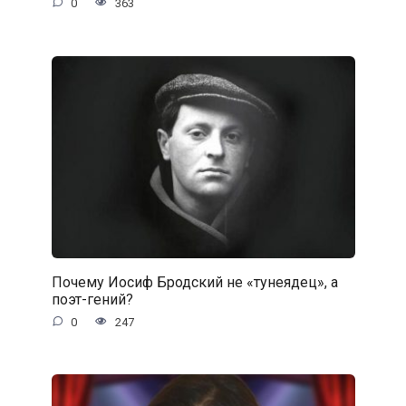
0
363
Почему Иосиф Бродский не «тунеядец», а
поэт-гений?
0
247