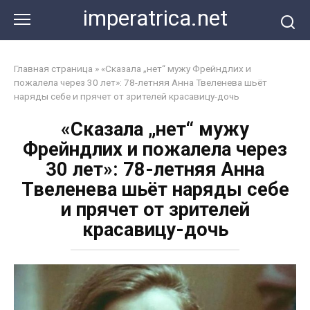
Перейти
imperatrica.net
к
контенту
Главная страница
»
«Сказала „нет“ мужу Фрейндлих и
пожалела через 30 лет»: 78-летняя Анна Твеленева шьёт
наряды себе и прячет от зрителей красавицу-дочь
«Сказала „нет“ мужу
Фрейндлих и пожалела через
30 лет»: 78-летняя Анна
Твеленева шьёт наряды себе
и прячет от зрителей
красавицу-дочь