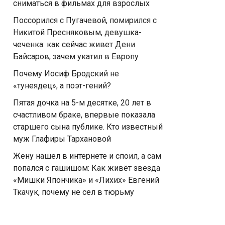
сниматься в фильмах для взрослых
Поссорился с Пугачевой, помирился с
Никитой Пресняковым, девушка-
чеченка: как сейчас живет Дени
Байсаров, зачем укатил в Европу
Почему Иосиф Бродский не
«тунеядец», а поэт-гений?
Пятая дочка на 5-м десятке, 20 лет в
счастливом браке, впервые показала
старшего сына публике. Кто известный
муж Глафиры Тархановой
Жену нашел в интернете и споил, а сам
попался с гaшишoм: Как живёт звезда
«Мишки Япончика» и «Лихих» Евгений
Ткачук, почему не сел в тюрьму