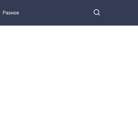
с именем ребенка
Разное