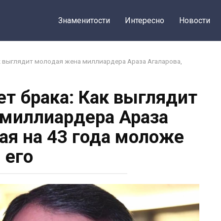
Знаменитости
Интересно
Новости
ак выглядит молодая жена миллиардера Араза Агаларова,
ет брака: Как выглядит
миллиардера Араза
рая на 43 года моложе
его