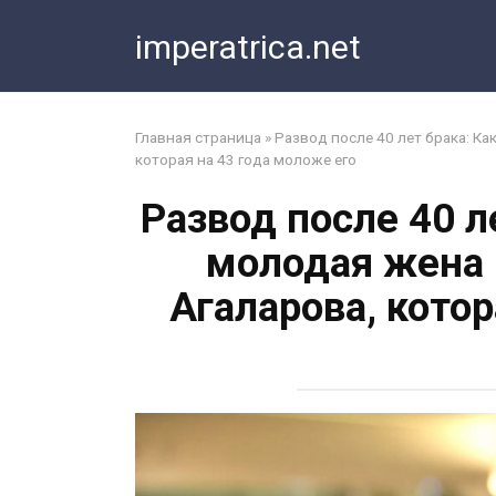
Перейти
imperatrica.net
к
контенту
Главная страница
»
Развод после 40 лет брака: К
которая на 43 года моложе его
Развод после 40 л
молодая жена 
Агаларова, кото