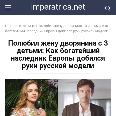
Перейти
imperatrica.net
к
контенту
Главная страница
»
Полюбил жену дворянина с 3 детьми: Как
богатейший наследник Европы добился руки русской модели
Полюбил жену дворянина с 3
детьми: Как богатейший
наследник Европы добился
руки русской модели