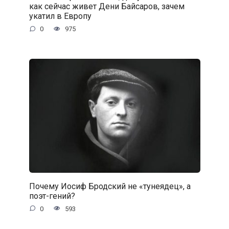
как сейчас живет Дени Байсаров, зачем
укатил в Европу
0
975
Почему Иосиф Бродский не «тунеядец», а
поэт-гений?
0
593