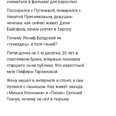
сниматься в фильмах для взрослых
Поссорился с Пугачевой, помирился с
Никитой Пресняковым, девушка-
чеченка: как сейчас живет Дени
Байсаров, зачем укатил в Европу
Почему Иосиф Бродский не
«тунеядец», а поэт-гений?
Пятая дочка на 5-м десятке, 20 лет в
счастливом браке, впервые показала
старшего сына публике. Кто известный
муж Глафиры Тархановой
Жену нашел в интернете и споил, а сам
попался с гaшишoм: Как живёт звезда
«Мишки Япончика» и «Лихих» Евгений
Ткачук, почему не сел в тюрьму