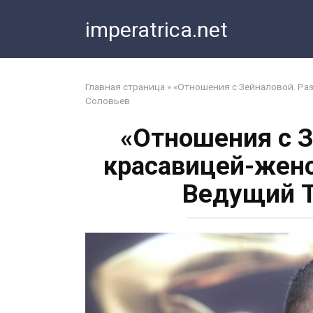
Перейти
imperatrica.net
к
контенту
Главная страница
»
«Отношения с Зейналовой. Раз
Соловьев
«Отношения с З
красавицей-жено
Ведущий Т