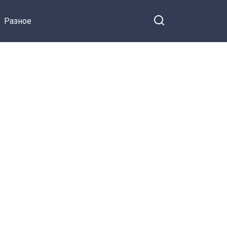
смирившийся с потерей
Разное