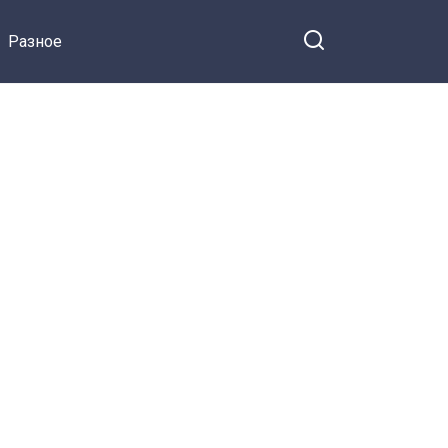
пережила Камилла
Разное
Байсарова