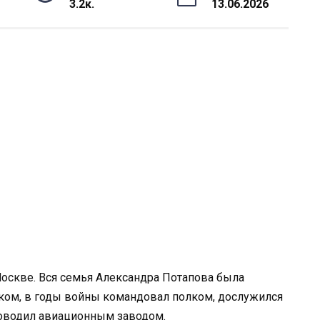
3.2к.
13.06.2026
Москве. Вся семья Александра Потапова была
иком, в годы войны командовал полком, дослужился
уководил авиационным заводом.