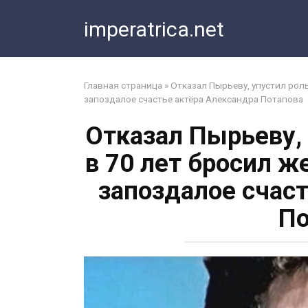
Перейти
imperatrica.net
к
контенту
Главная страница
»
Отказал Пырьеву, упустил рол
запоздалое счастье актёра Александра Потапова
Отказал Пырьеву,
в 70 лет бросил ж
запоздалое счас
По