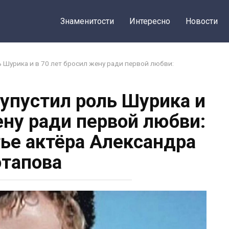
Знаменитости
Интересно
Новости
ь Шурика и в 70 лет бросил жену ради первой любви:
 упустил роль Шурика и
ену ради первой любви:
тье актёра Александра
тапова