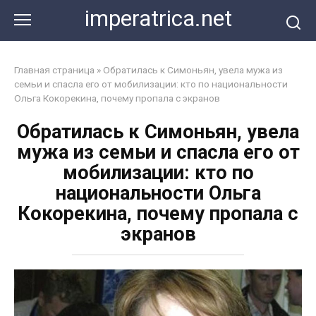
Перейти
imperatrica.net
к
контенту
Главная страница
»
Обратилась к Симоньян, увела мужа из
семьи и спасла его от мобилизации: кто по национальности
Ольга Кокорекина, почему пропала с экранов
Обратилась к Симоньян, увела
мужа из семьи и спасла его от
мобилизации: кто по
национальности Ольга
Кокорекина, почему пропала с
экранов