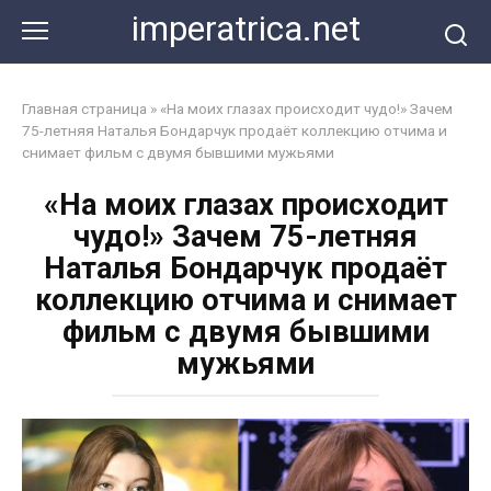
Перейти
imperatrica.net
к
контенту
Главная страница
»
«На моих глазах происходит чудо!» Зачем
75-летняя Наталья Бондарчук продаёт коллекцию отчима и
снимает фильм с двумя бывшими мужьями
«На моих глазах происходит
чудо!» Зачем 75-летняя
Наталья Бондарчук продаёт
коллекцию отчима и снимает
фильм с двумя бывшими
мужьями