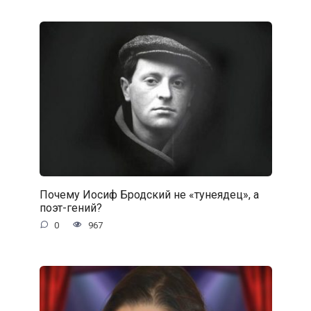
Почему Иосиф Бродский не «тунеядец», а
поэт-гений?
0
967