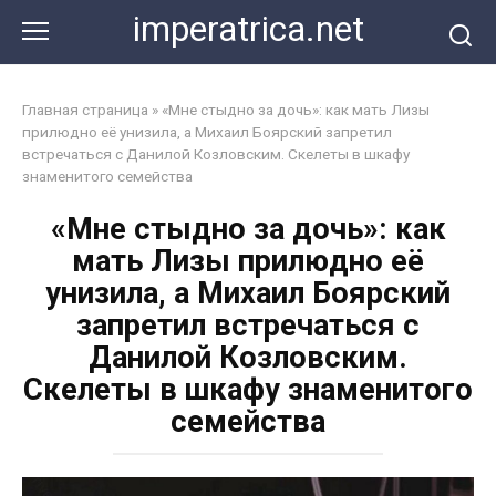
Перейти
imperatrica.net
к
контенту
Главная страница
»
«Мне стыдно за дочь»: как мать Лизы
прилюдно её унизила, а Михаил Боярский запретил
встречаться с Данилой Козловским. Скелеты в шкафу
знаменитого семейства
«Мне стыдно за дочь»: как
мать Лизы прилюдно её
унизила, а Михаил Боярский
запретил встречаться с
Данилой Козловским.
Скелеты в шкафу знаменитого
семейства