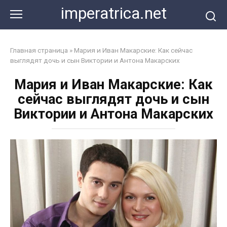
Перейти
imperatrica.net
к
контенту
Главная страница
»
Мария и Иван Макарские: Как сейчас
выглядят дочь и сын Виктории и Антона Макарских
Мария и Иван Макарские: Как
сейчас выглядят дочь и сын
Виктории и Антона Макарских