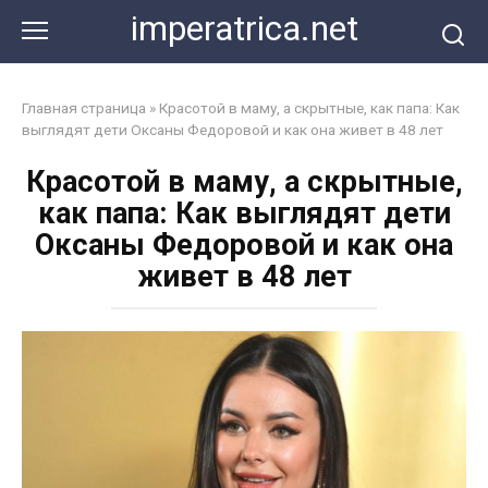
Перейти
imperatrica.net
к
контенту
Главная страница
»
Красотой в маму, а скрытные, как папа: Как
выглядят дети Оксаны Федоровой и как она живет в 48 лет
Красотой в маму, а скрытные,
как папа: Как выглядят дети
Оксаны Федоровой и как она
живет в 48 лет