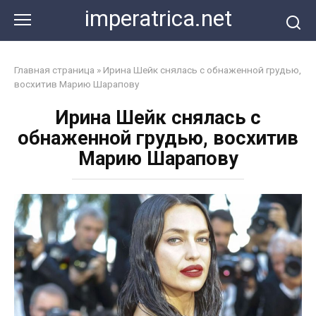
Перейти
imperatrica.net
к
контенту
Главная страница
»
Ирина Шейк снялась с обнаженной грудью,
восхитив Марию Шарапову
Ирина Шейк снялась с
обнаженной грудью, восхитив
Марию Шарапову