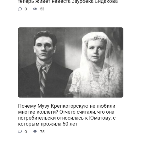
теперь живет невеста Заурбека Сидакова
0
53
Почему Музу Крепкогорскую не любили
многие коллеги? Отчего считали, что она
потребительски относилась к Юматову, с
которым прожила 50 лет
0
75