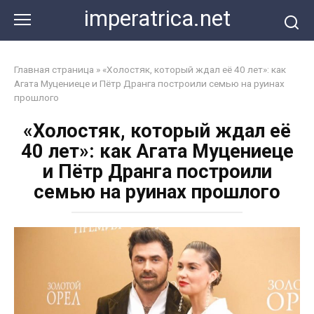
Перейти
imperatrica.net
к
контенту
Главная страница
»
«Холостяк, который ждал её 40 лет»: как
Агата Муцениеце и Пётр Дранга построили семью на руинах
прошлого
«Холостяк, который ждал её
40 лет»: как Агата Муцениеце
и Пётр Дранга построили
семью на руинах прошлого