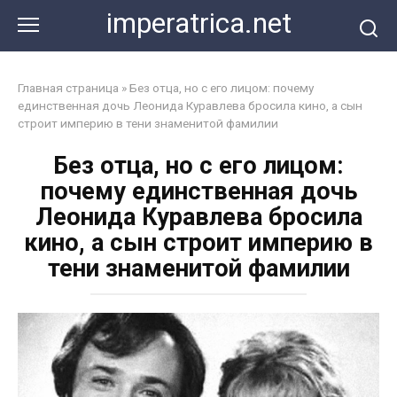
Перейти
imperatrica.net
к
контенту
Главная страница
»
Без отца, но с его лицом: почему
единственная дочь Леонида Куравлева бросила кино, а сын
строит империю в тени знаменитой фамилии
Без отца, но с его лицом:
почему единственная дочь
Леонида Куравлева бросила
кино, а сын строит империю в
тени знаменитой фамилии