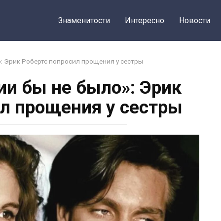
Знаменитости
Интересно
Новости
: Эрик Робертс попросил прощения у сестры
ии бы не было»: Эрик
ил прощения у сестры