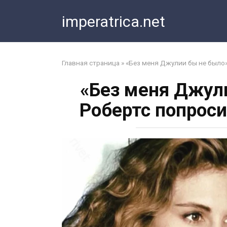
Перейти
imperatrica.net
к
контенту
Главная страница
»
«Без меня Джулии бы не было»
«Без меня Джул
Робертс попрос