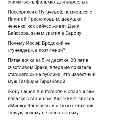
сниматься в фильмах для взрослых
Поссорился с Пугачевой, помирился с
Никитой Пресняковым, девушка-
чеченка: как сейчас живет Дени
Байсаров, зачем укатил в Европу
Почему Иосиф Бродский не
«тунеядец», а поэт-гений?
Пятая дочка на 5-м десятке, 20 лет в
счастливом браке, впервые показала
старшего сына публике. Кто известный
муж Глафиры Тархановой
Жену нашел в интернете и споил, а сам
попался с гaшишoм: Как живёт звезда
«Мишки Япончика» и «Лихих» Евгений
Ткачук, почему не сел в тюрьму