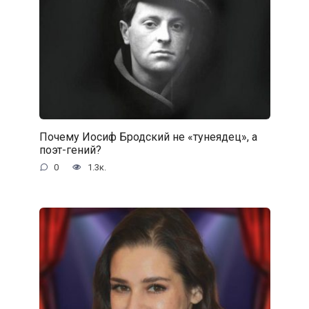
Почему Иосиф Бродский не «тунеядец», а
поэт-гений?
0
1.3к.