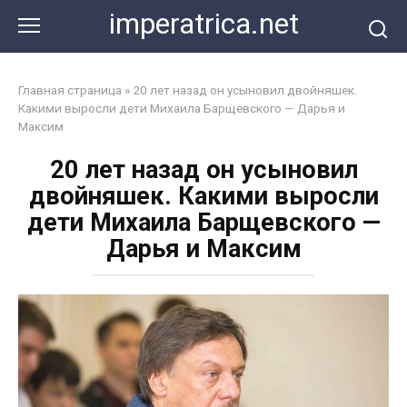
Перейти
imperatrica.net
к
контенту
Главная страница
»
20 лет назад он усыновил двойняшек.
Какими выросли дети Михаила Барщевского — Дарья и
Максим
20 лет назад он усыновил
двойняшек. Какими выросли
дети Михаила Барщевского —
Дарья и Максим